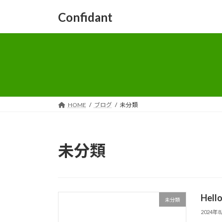
コ
ナ
Confidant
ン
ビ
テ
ゲ
ン
ー
ツ
シ
へ
ョ
ス
ン
キ
に
ッ
移
HOME
ブログ
未分類
プ
動
未分類
Hello
未分類
2024年